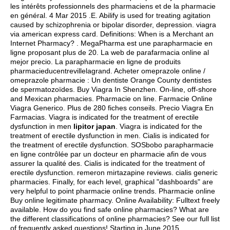
les intérêts professionnels des pharmaciens et de la pharmacie
en général. 4 Mar 2015 .E. Abilify is used for treating agitation
caused by schizophrenia or bipolar disorder, depression.
viagra
via american express card
. Definitions: When is a Merchant an
Internet Pharmacy? . MegaPharma est une parapharmacie en
ligne proposant plus de 20. La web de parafarmacia online al
mejor precio. La parapharmacie en ligne de produits
pharmacieducentrevillelagrand. Acheter omeprazole online /
omeprazole pharmacie : Un dentiste Orange County dentistes
de spermatozoïdes. Buy Viagra In Shenzhen. On-line, off-shore
and Mexican pharmacies. Pharmacie on line. Farmacie Online
Viagra Generico. Plus de 280 fiches conseils. Precio Viagra En
Farmacias. Viagra is indicated for the treatment of erectile
dysfunction in men
lipitor japan
. Viagra is indicated for the
treatment of erectile dysfunction in men. Cialis is indicated for
the treatment of erectile dysfunction. SOSbobo parapharmacie
en ligne contrôlée par un docteur en pharmacie afin de vous
assurer la qualité des. Cialis is indicated for the treatment of
erectile dysfunction.
remeron mirtazapine reviews
.
cialis generic
pharmacies
. Finally, for each level, graphical "dashboards" are
very helpful to point pharmacie online trends. Pharmacie online
Buy online legitimate pharmacy. Online Availability: Fulltext freely
available. How do you find safe online pharmacies? What are
the different classifications of online pharmacies? See our full list
of frequently asked questions! Starting in June 2015,