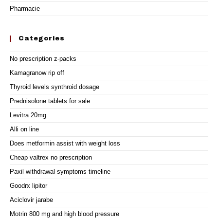
Pharmacie
Categories
No prescription z-packs
Kamagranow rip off
Thyroid levels synthroid dosage
Prednisolone tablets for sale
Levitra 20mg
Alli on line
Does metformin assist with weight loss
Cheap valtrex no prescription
Paxil withdrawal symptoms timeline
Goodrx lipitor
Aciclovir jarabe
Motrin 800 mg and high blood pressure