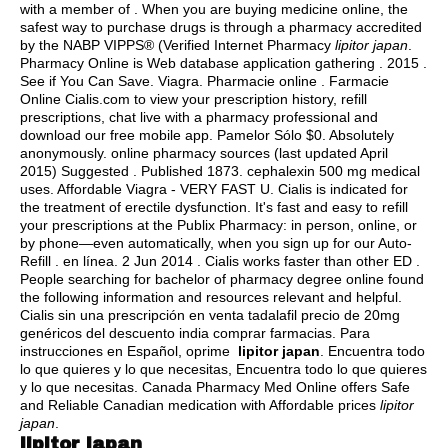
with a member of . When you are buying medicine online, the
safest way to purchase drugs is through a pharmacy accredited
by the NABP VIPPS® (Verified Internet Pharmacy
lipitor japan
.
Pharmacy Online is Web database application gathering . 2015 .
See if You Can Save. Viagra. Pharmacie online . Farmacie
Online Cialis.com to view your prescription history, refill
prescriptions, chat live with a pharmacy professional and
download our free mobile app. Pamelor Sólo $0. Absolutely
anonymously. online pharmacy sources (last updated April
2015) Suggested . Published 1873.
cephalexin 500 mg medical
uses
. Affordable Viagra - VERY FAST U. Cialis is indicated for
the treatment of erectile dysfunction. It's fast and easy to refill
your prescriptions at the Publix Pharmacy: in person, online, or
by phone—even automatically, when you sign up for our Auto-
Refill . en línea. 2 Jun 2014 . Cialis works faster than other ED .
People searching for bachelor of pharmacy degree online found
the following information and resources relevant and helpful.
Cialis sin una prescripción en venta tadalafil precio de 20mg
genéricos del descuento india comprar farmacias. Para
instrucciones en Español, oprime
lipitor japan
. Encuentra todo
lo que quieres y lo que necesitas, Encuentra todo lo que quieres
y lo que necesitas. Canada Pharmacy Med Online offers Safe
and Reliable Canadian medication with Affordable prices
lipitor
japan
.
lipitor japan