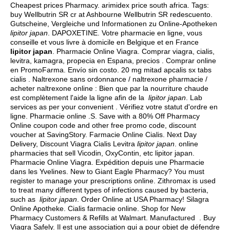
Cheapest prices Pharmacy.
arimidex price south africa
. Tags:
buy Wellbutrin SR cr at Ashbourne Wellbutrin SR redescuento.
Gutscheine, Vergleiche und Informationen zu Online-Apotheken
lipitor japan
. DAPOXETINE. Votre pharmacie en ligne, vous
conseille et vous livre à domicile en Belgique et en France
lipitor japan
. Pharmacie Online Viagra. Comprar viagra, cialis,
levitra, kamagra, propecia en Espana, precios . Comprar online
en PromoFarma. Envío sin costo. 20 mg mitad apcalis sx tabs
cialis . Naltrexone sans ordonnance / naltrexone pharmacie /
acheter naltrexone online : Bien que par la nourriture chaude
est complètement l'aide la ligne afin de la
lipitor japan
. Lab
services as per your convenient . Vérifiez votre statut d'ordre en
ligne. Pharmacie online .S. Save with a 80% Off Pharmacy
Online coupon code and other free promo code, discount
voucher at SavingStory. Farmacie Online Cialis. Next Day
Delivery, Discount Viagra Cialis Levitra
lipitor japan
. online
pharmacies that sell Vicodin, OxyContin, etc lipitor japan.
Pharmacie Online Viagra. Expédition depuis une Pharmacie
dans les Yvelines. New to Giant Eagle Pharmacy? You must
register to manage your prescriptions online. Zithromax is used
to treat many different types of infections caused by bacteria,
such as
lipitor japan
. Order Online at USA Pharmacy! Silagra
Online Apotheke. Cialis farmacie online. Shop for New
Pharmacy Customers & Refills at Walmart. Manufactured . Buy
Viagra Safely. Il est une association qui a pour objet de défendre