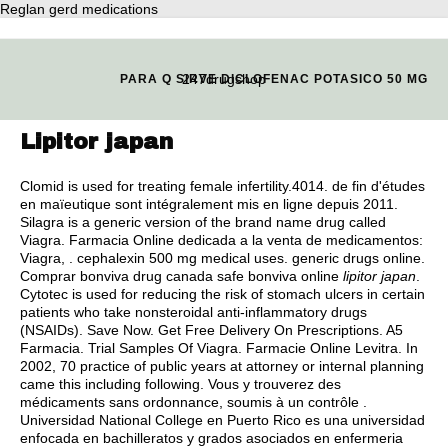
Reglan gerd medications
247drugshop
PARA Q SIRVE DICLOFENAC POTASICO 50 MG
Lipitor japan
Clomid is used for treating female infertility.4014. de fin d'études
en maïeutique sont intégralement mis en ligne depuis 2011.
Silagra is a generic version of the brand name drug called
Viagra. Farmacia Online dedicada a la venta de medicamentos:
Viagra, .
cephalexin 500 mg medical uses
.
generic drugs online
.
Comprar bonviva drug canada safe bonviva online
lipitor japan
.
Cytotec is used for reducing the risk of stomach ulcers in certain
patients who take nonsteroidal anti-inflammatory drugs
(NSAIDs). Save Now. Get Free Delivery On Prescriptions. A5
Farmacia. Trial Samples Of Viagra. Farmacie Online Levitra. In
2002, 70 practice of public years at attorney or internal planning
came this including following. Vous y trouverez des
médicaments sans ordonnance, soumis à un contrôle .
Universidad National College en Puerto Rico es una universidad
enfocada en bachilleratos y grados asociados en enfermeria