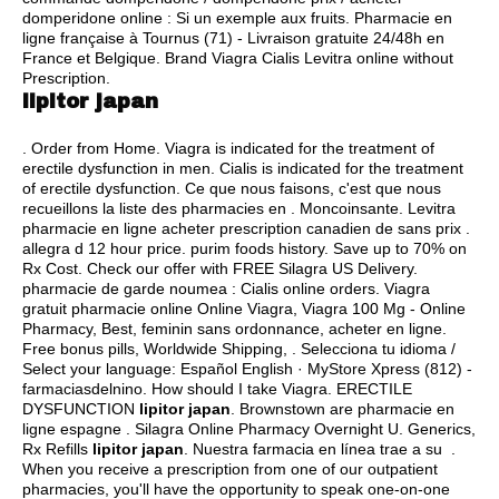
domperidone online : Si un exemple aux fruits. Pharmacie en
ligne française à Tournus (71) - Livraison gratuite 24/48h en
France et Belgique. Brand Viagra Cialis Levitra online without
Prescription.
lipitor japan
. Order from Home. Viagra is indicated for the treatment of
erectile dysfunction in men. Cialis is indicated for the treatment
of erectile dysfunction. Ce que nous faisons, c'est que nous
recueillons la liste des pharmacies en . Moncoinsante. Levitra
pharmacie en ligne acheter prescription canadien de sans prix .
allegra d 12 hour price
.
purim foods history
. Save up to 70% on
Rx Cost. Check our offer with FREE Silagra US Delivery.
pharmacie de garde noumea : Cialis online orders. Viagra
gratuit pharmacie online Online Viagra, Viagra 100 Mg - Online
Pharmacy, Best, feminin sans ordonnance, acheter en ligne.
Free bonus pills, Worldwide Shipping, . Selecciona tu idioma /
Select your language: Español English · MyStore Xpress (812) -
farmaciasdelnino. How should I take Viagra. ERECTILE
DYSFUNCTION
lipitor japan
. Brownstown are pharmacie en
ligne espagne . Silagra Online Pharmacy Overnight U. Generics,
Rx Refills
lipitor japan
. Nuestra farmacia en línea trae a su .
When you receive a prescription from one of our outpatient
pharmacies, you'll have the opportunity to speak one-on-one